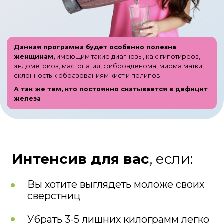
железа
Интенсив для вас
, если:
Вы хотите выглядеть моложе своих
сверстниц
Убрать 3-5 лишних килограмм легко
и без срывов
Вывести отеки из организма
Повысить упругость кожи и
остановить старение
Устранить целлюлит
Восстановить работу ЖКТ
Очистить кожу лица от высыпаний
Повысить либидо и собственную
сексуальность