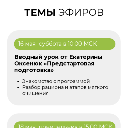
Ведущая
Екатерина Оксенюк
Врач-эндокринолог, клинический
нутрициолог, специалист
интегративной медицины
19 мая
вторник в 12:00 МСК
«
Как очистить голову от
страхов и тревог
»
Страх перед будущим и
неизвестностью
Страх остаться без денег
Страх одиночества
Страх предательства и разрыва
отношений
Страх болезни
Как ак понять причины страха и
управлять им себе во благо
Ведущая
Ирина Смолярчук
Психотерапевт, руководитель
Антикризисного центра г. Москва