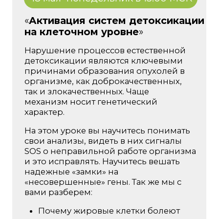
21 мая
четверг в 12:00 МСК
«
Самоценность и
самомотивация на долго и
счастливо
»
Что значит любить себя
Какие скрытые выгоды стоят за
избыточным весом
Как обучиться дисциплине в
питании, чтобы не разрушать себя
Экологичные способы
предотвратить срыв
Первые психологические шаги к
стройной и здоровой жизни
Ведущая
Ирина Смолярчук
Психотерапевт, руководитель
Антикризисного центра г. Москва