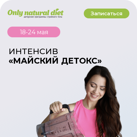
Записаться
18-24 мая
ИНТЕНСИВ
«МАЙСКИЙ ДЕТОКС»
Данная программа будет особенно полезна
женщинам,
имеющим такие диагнозы, как: гипотиреоз,
эндометриоз, мастопатия, фиброаденома, миома матки,
склонность к образованиям кист и полипов
А так же тем, кто постоянно скатывается в дефицит