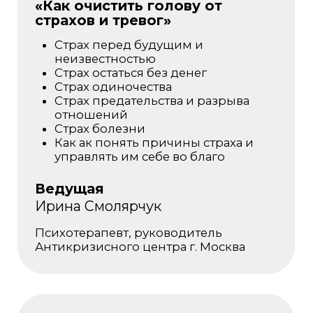
Завершающий день на интенсиве
«Майская детоксикация»
РЕЗУЛЬТАТ,
КОТОРЫЙ
ВАС ОЖИДАЕТ
Оздоровление ЖКТ
Мягкое очищение
печени,
кишечника, лимфы
Нормализация стула
Легкие подъемы
по утрам
Нормализация сна
Снижение веса
на 2-5 кг
Изменение мышления
с «Нельзя»
на «Не хочу»