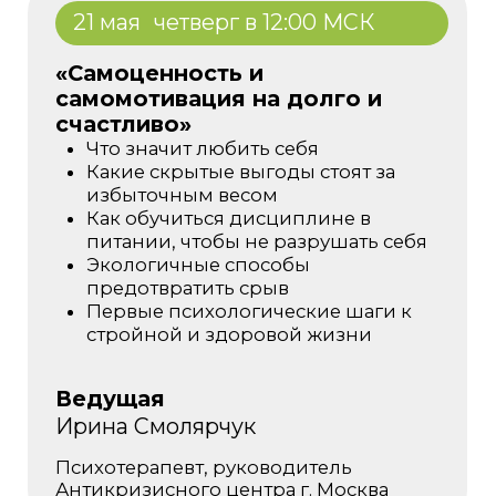
Улучшение качества
кожи
Повышение сексуальности и
либидо
Записаться
на
интенсив
Стоимость
4 000 ₽ / 53 $
Длительность вебинаров -
1.5 часа
Доступ к записи -
6 месяцев