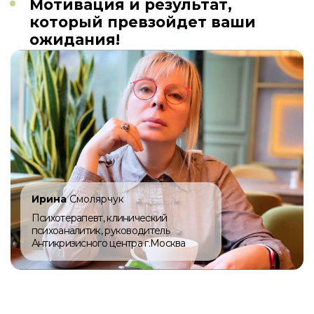
«
Активация систем детоксикации
на клеточном уровне
»
Нарушение процессов естественной
детоксикации являются ключевыми
причинами образования опухолей в
организме, как доброкачественных,
так и злокачественных. Чаще
механизм носит генетический
характер.
На этом уроке вы научитесь понимать
свои анализы, видеть в них сигналы
SOS о неправильной работе организма
и это исправлять. Научитесь вешать
надежные «замки» на
«несовершенные» гены. Так же мы с
вами разберем:
Почему жировые клетки болеют
и толстеют
Причины, из-за которых клетки
мутируют и превращаются в
опухолевые
Аутография: как обучить клетки
уничтожать больные и работать
на нас