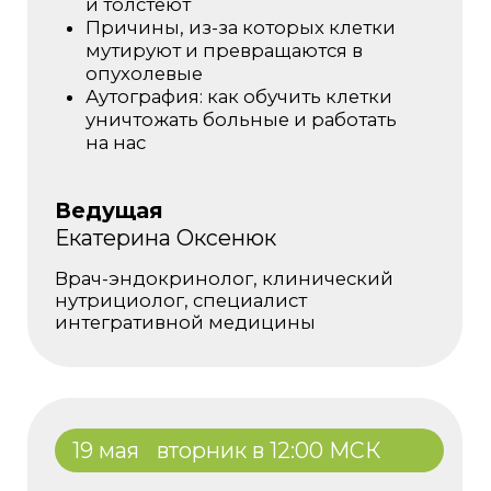
23 мая
суббота в 10:00 МСК
«Эффективная витаминотерапия:
Учимся оздоравливать себя и
членов семьи»
Какие витамины вам
действительно нужны
Как взаимосвязаны заболевания и
дисбаланс микронутриентов
Фундамент гормонального
здоровья
Первая помощь при стрессе
Что, с чем и как принимать
Сочетание витаминов между собой
Ведущая
Екатерина Оксенюк
Врач-эндокринолог, клинический
нутрициолог, специалист
интегративной медицины
24 мая