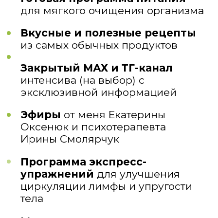
Ирина
Смолярчук
Психотерапевт, клинический
психоаналитик, руководитель
Антикризисного центра г.Москва
ТЕМЫ
ЭФИРОВ
16 мая
суббота в 10:00 МСК
Вводный урок от Екатерины
Оксенюк «Предстартовая
подготовка»
Знакомство с программой
Разбор рациона и этапов мягкого
очищения
18 мая
понедельник в 15:00 МСК