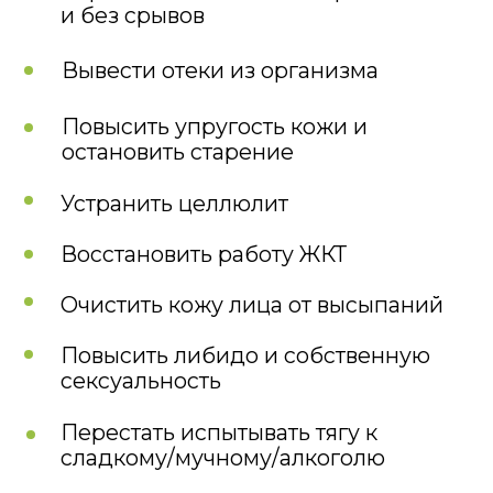
Перестать испытывать тягу к
сладкому/мучному/алкоголю
Екатерина
Оксенюк
Врач-эндокринолог, клинический
нутрициолог, специалист
интегративной медицины
НА ИНТЕНСИВЕ
ВАС ОЖИДАЕТ
Готовая программа питания
для мягкого очищения организма
Вкусные и полезные рецепты