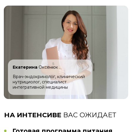
из самых обычных продуктов
Закрытый МАХ и ТГ-канал
интенсива (на выбор) с
эксклюзивной информацией
Эфиры
от меня Екатерины
Оксенюк и психотерапевта
Ирины Смолярчук
Программа экспресс-
упражнений
для улучшения
циркуляции лимфы и упругости
тела
Мотивация и результат,
который превзойдет ваши
ожидания!